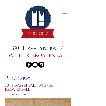
16.01.2027
.
80. Hrvatski bal /
Wiener Kroatenball
Photobox
78. hrvatski bal /
wiener
Kroatenball
Slike / Fotos: Camerad