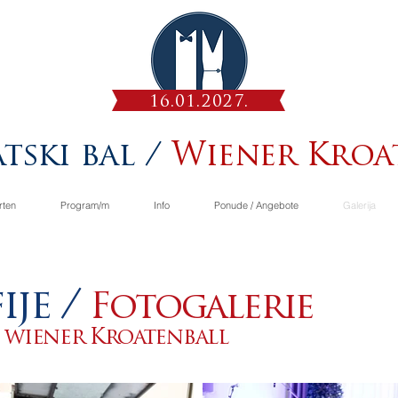
16.01.2027.
tski bal /
Wiener Kroa
rten
Program/m
Info
Ponude / Angebote
Galerija
ije /
Fotogalerie
/
wiener Kroatenball