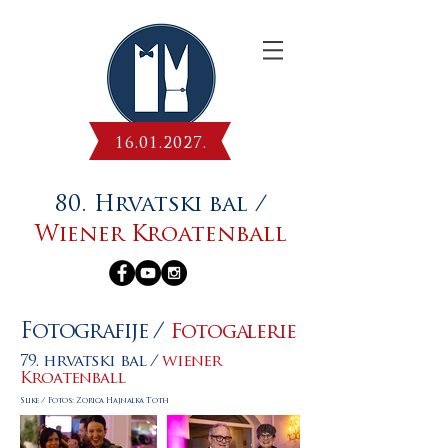
16.01.2027
.
80. Hrvatski bal /
Wiener Kroatenball
Fotografije /
Fotogalerie
79. hrvatski bal /
wiener
Kroatenball
Slike / Fotos: Zorica Hajnalka Toth