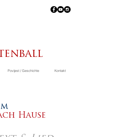
tenball
Povijest / Geschichte
Kontakt
om
ach Hause