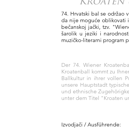
Kroaten 
74. Hrvatski bal se održao 
da nije moguće oblikovati i
bečanskoj jački, tzv. "Wien
šarolik u jeziki i narodnos
muzičko-literarni program p
Der 74. Wiener Kroatenbal
Kroatenball kommt zu Ihnen
Ballkultur in ihrer vollen
unsere Hauptstadt typische
und ethnische Zugehörigke
unter dem Titel "Kroaten u
Izvodjači / Ausführende: