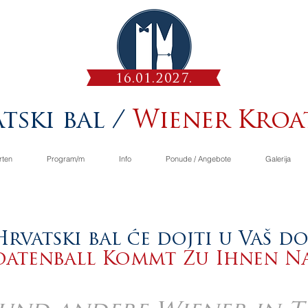
16.01.2027.
tski bal /
Wiener Kroa
rten
Program/m
Info
Ponude / Angebote
Galerija
Hrvatski bal će dojti u Vaš d
oatenball Kommt Zu Ihnen N