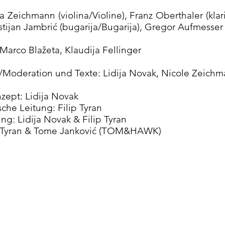
 Zeichmann (violina/Violine), Franz Oberthaler (klari
tijan Jambrić (bugarija/Bugarija), Gregor Aufmesser 
Marco Blažeta, Klaudija Fellinger
ov/Moderation und Texte: Lidija Novak, Nicole Zeich
zept: Lidija Novak
che Leitung: Filip Tyran
ng: Lidija Novak & Filip Tyran
ck-Tyran & Tome Janković (TOM&HAWK)