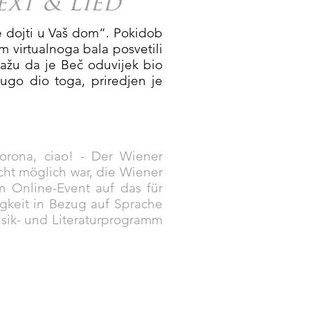
xt & Lied
će dojti u Vaš dom“. Pokidob
m virtualnoga bala posvetili
 kažu da je Beč oduvijek bio
 dugo dio toga, priredjen je
Corona, ciao! - Der Wiener
cht möglich war, die Wiener
em Online-Event auf das für
igkeit in Bezug auf Sprache
sik- und Literaturprogramm