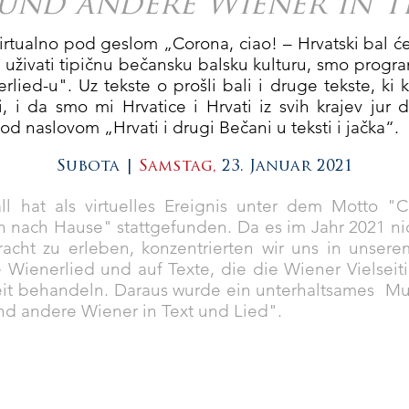
und andere Wiener in Te
virtualno pod geslom „Corona, ciao! – Hrvatski bal 
 uživati tipičnu bečansku balsku kulturu, smo progra
erlied-u". Uz tekste o prošli bali i druge tekste, ki
ti, i da smo mi Hrvatice i Hrvati iz svih krajev jur
od naslovom „Hrvati i drugi Bečani u teksti i jačka“.
Subota |
Samstag,
23. Januar 2021
l hat als virtuelles Ereignis unter dem Motto "
 nach Hause" stattgefunden. Da es im Jahr 2021 ni
 Pracht zu erleben, konzentrierten wir uns in unser
 Wienerlied und auf Texte, die die Wiener Vielseit
it behandeln. Daraus wurde ein unterhaltsames Mu
nd andere Wiener in Text und Lied".