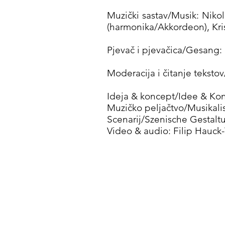
Muzički sastav/Musik: Nikola
(harmonika/Akkordeon), Kris
Pjevač i pjevačica/Gesang: 
Moderacija i čitanje tekst
Ideja & koncept/Idee & Kon
Muzičko peljačtvo/Musikalis
Scenarij/Szenische Gestaltu
Video & audio: Filip Hau